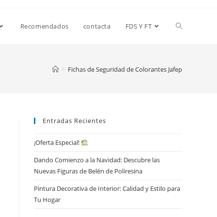
Alternar
Recomendados
contacta
FDS Y FT
búsqueda
>
Fichas de Seguridad de Colorantes Jafep
de
Entradas Recientes
la
¡Oferta Especial!
Dando Comienzo a la Navidad: Descubre las
web
Nuevas Figuras de Belén de Poliresina
Pintura Decorativa de Interior: Calidad y Estilo para
Tu Hogar