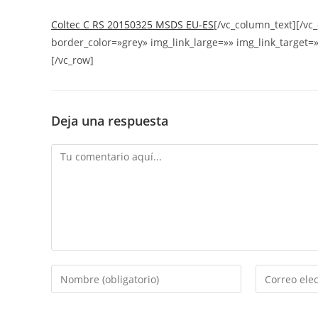
Coltec C RS 20150325 MSDS EU-ES
[/vc_column_text][/v
border_color=»grey» img_link_large=»» img_link_target=
[/vc_row]
Deja una respuesta
Comentario
Introduce
Introduce
tu
tu
nombre
dirección