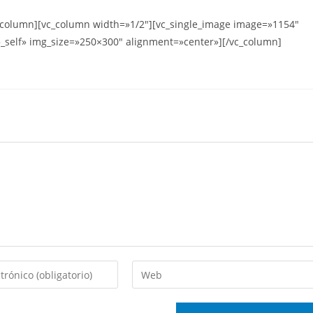
c_column][vc_column width=»1/2″][vc_single_image image=»1154″
»_self» img_size=»250×300″ alignment=»center»][/vc_column]
Introduce
la
URL