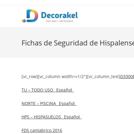
Saltar
al
contenido
Fichas de Seguridad de Hispalens
[vc_row][vc_column width=»1/2″][vc_column_text]
D3300E
TU – TODO USO _Español_
NORTE – PISCINA _Español_
HPS – HISPASUELOS _Español_
FDS cantabrico 2016