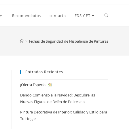
Alternar
Recomendados
contacta
FDS Y FT
búsqueda
>
Fichas de Seguridad de Hispalense de Pinturas
de
Entradas Recientes
la
¡Oferta Especial!
Dando Comienzo a la Navidad: Descubre las
web
Nuevas Figuras de Belén de Poliresina
Pintura Decorativa de Interior: Calidad y Estilo para
Tu Hogar