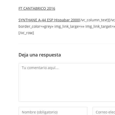
FT CANTABRICO 2016
SYNTHANE A-44 ESP Hispabar 2000
[/vc_column_text][/
border_color=»grey» img_link_large=»» img_link_target=
[/vc_row]
Deja una respuesta
Comentario
Introduce
Introduce