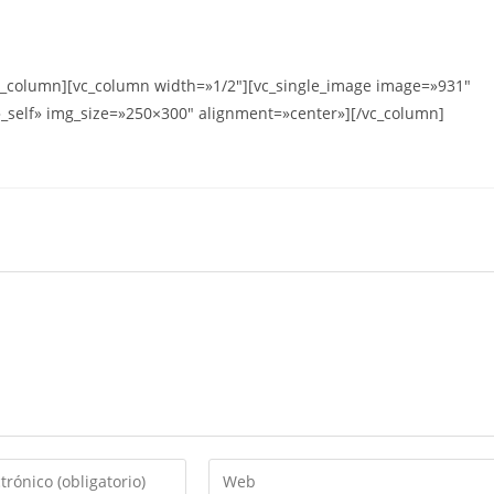
vc_column][vc_column width=»1/2″][vc_single_image image=»931″
»_self» img_size=»250×300″ alignment=»center»][/vc_column]
Introduce