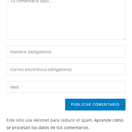
Introduce
tu
nombre
Introduce
o
tu
nombre
dirección
Introduce
de
de
la
usuario
correo
URL
para
electrónico
de
comentar
para
tu
comentar
Este sitio usa Akismet para reducir el spam.
Aprende cómo
web
se procesan los datos de tus comentarios.
(opcional)