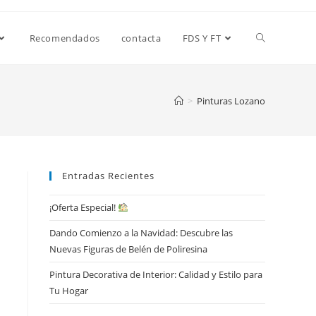
Alternar
Recomendados
contacta
FDS Y FT
búsqueda
>
Pinturas Lozano
de
Entradas Recientes
la
¡Oferta Especial!
Dando Comienzo a la Navidad: Descubre las
web
Nuevas Figuras de Belén de Poliresina
Pintura Decorativa de Interior: Calidad y Estilo para
Tu Hogar