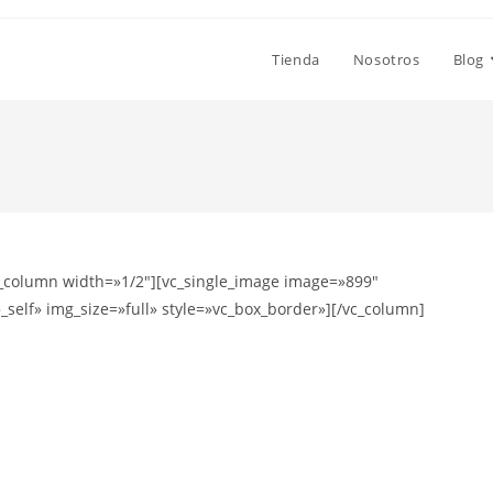
Tienda
Nosotros
Blog
vc_column width=»1/2″][vc_single_image image=»899″
_self» img_size=»full» style=»vc_box_border»][/vc_column]