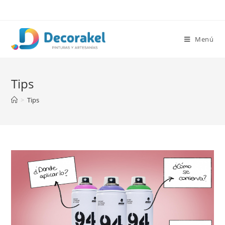
Saltar
al
contenido
Menú
Tips
>
Tips