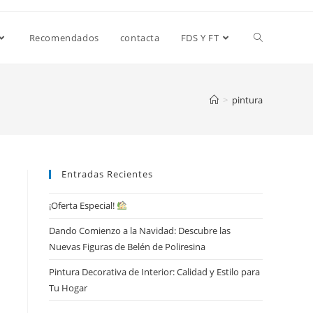
Alternar
Recomendados
contacta
FDS Y FT
búsqueda
>
pintura
de
Entradas Recientes
la
¡Oferta Especial!
Dando Comienzo a la Navidad: Descubre las
web
Nuevas Figuras de Belén de Poliresina
Pintura Decorativa de Interior: Calidad y Estilo para
Tu Hogar