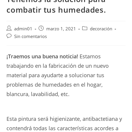
combatir tus humedades.
Autor
Publicación
Categoría
admin01
marzo 1, 2021
decoración
de
de
de
Comentarios
Sin comentarios
la
la
la
de
entrada:
entrada:
entrada:
la
entrada:
¡Traemos una buena noticia!
Estamos
trabajando en la fabricación de un nuevo
material para ayudarte a solucionar tus
problemas de humedades en el hogar,
blancura, lavabilidad, etc.
Esta pintura será higienizante, antibactetiana y
contendrá todas las características acordes a