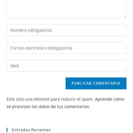
Introduce
tu
nombre
Introduce
o
tu
nombre
dirección
Introduce
de
de
la
usuario
correo
URL
para
electrónico
de
comentar
para
tu
comentar
Este sitio usa Akismet para reducir el spam.
Aprende cómo
web
se procesan los datos de tus comentarios.
(opcional)
Entradas Recientes