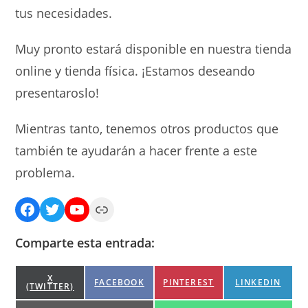
tus necesidades.
Muy pronto estará disponible en nuestra tienda
online y tienda física. ¡Estamos deseando
presentaroslo!
Mientras tanto, tenemos otros productos que
también te ayudarán a hacer frente a este
problema.
Facebook
Twitter
YouTube
Link
Comparte esta entrada:
COMPARTIR
X
COMPARTIR
COMPARTIR
COMPARTIR
FACEBOOK
PINTEREST
LINKEDIN
(TWITTER)
EN
EN
EN
EN