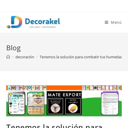
Saltar
al
contenido
Menú
Blog
>
decoración
>
Tenemos la solución para combatir tus humedades.
Tenemos la solución para