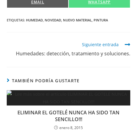
COMPARTIR
COMPARTIR
EMAIL
WHATSAPP
EN
EN
ETIQUETAS:
HUMEDAD
,
NOVEDAD
,
NUEVO MATERIAL
,
PINTURA
Leer
Siguiente entrada
más
Humedades: detección, tratamiento y soluciones.
artículos
TAMBIÉN PODRÍA GUSTARTE
ELIMINAR EL GOTELÉ NUNCA HA SIDO TAN
SENCILLO!!!
enero 8, 2015