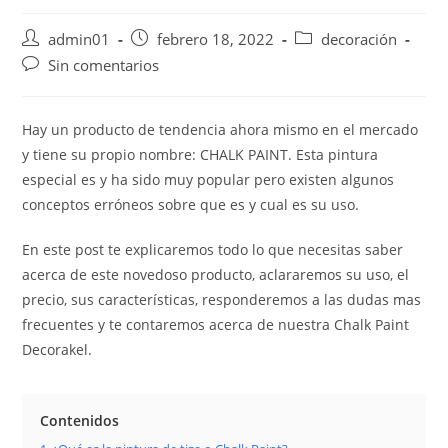
Autor
Publicación
Categoría
admin01
febrero 18, 2022
decoración
de
de
de
Comentarios
Sin comentarios
la
la
la
de
entrada:
entrada:
entrada:
la
entrada:
Hay un producto de tendencia ahora mismo en el mercado
y tiene su propio nombre: CHALK PAINT. Esta pintura
especial es y ha sido muy popular pero existen algunos
conceptos erróneos sobre que es y cual es su uso.
En este post te explicaremos todo lo que necesitas saber
acerca de este novedoso producto, aclararemos su uso, el
precio, sus características, responderemos a las dudas mas
frecuentes y te contaremos acerca de nuestra Chalk Paint
Decorakel.
Contenidos