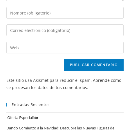
Introduce
tu
nombre
Introduce
o
tu
nombre
dirección
Introduce
de
de
la
usuario
correo
URL
para
electrónico
de
comentar
para
tu
comentar
Este sitio usa Akismet para reducir el spam.
Aprende cómo
web
se procesan los datos de tus comentarios.
(opcional)
Entradas Recientes
¡Oferta Especial! 🏡
Dando Comienzo a la Navidad: Descubre las Nuevas Figuras de