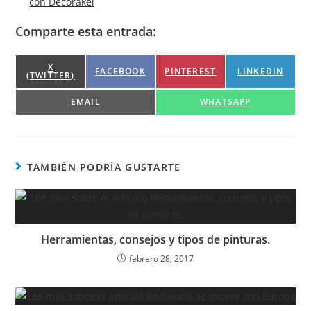
con Decorakel
Comparte esta entrada:
COMPARTIR
X
COMPARTIR
COMPARTIR
COMPARTIR
FACEBOOK
PINTEREST
LINKEDIN
(TWITTER)
EN
EN
EN
EN
COMPARTIR
COMPARTIR
EMAIL
WHATSAPP
EN
EN
TAMBIÉN PODRÍA GUSTARTE
Herramientas, consejos y tipos de pinturas.
febrero 28, 2017