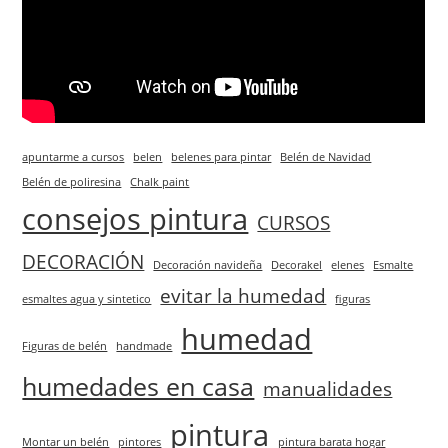
apuntarme a cursos
belen
belenes para pintar
Belén de Navidad
Belén de poliresina
Chalk paint
consejos pintura
CURSOS
DECORACIÓN
Decoración navideña
Decorakel
elenes
Esmalte
evitar la humedad
esmaltes agua y sintetico
figuras
humedad
Figuras de belén
handmade
humedades en casa
manualidades
pintura
Montar un belén
pintores
pintura barata hogar